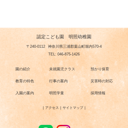
認定こども園 明照幼稚園
〒240-0112
神奈川県三浦郡葉山町堀内570-4
TEL: 046-875-1426
園の紹介
未就園児クラス
預かり保育
教育の特色
行事の案内
災害時の対応
入園の案内
明照学童
採用情報
アクセス
サイトマップ