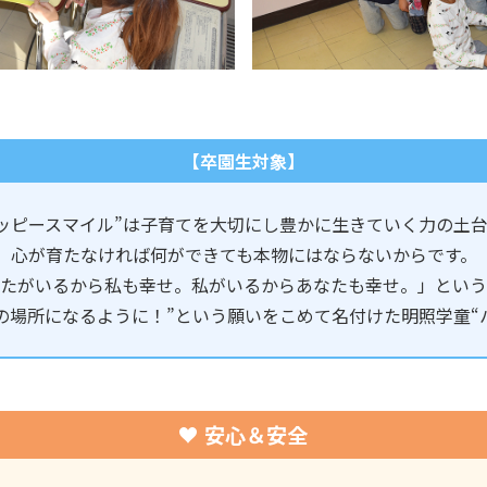
【卒園生対象】
ッピースマイル”は子育てを大切
にし豊かに生きていく力の土台
心が育たなければ何ができても
本物にはならないからです。
たがいるから私も幸せ。私がいるからあなたも幸せ。」という
の場所になるように！”
という願いをこめて名付けた
明照学童“
安心＆安全