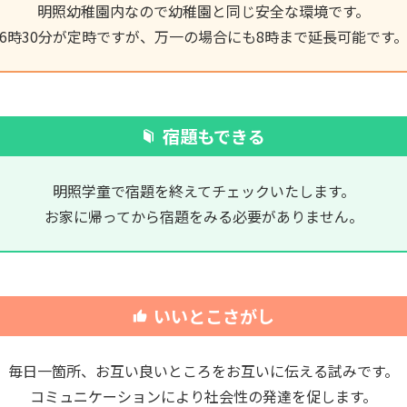
明照幼稚園内なので幼稚園と同じ安全な
環境です。
6時30分が定時ですが、万一の場合にも
8時まで延長可能です
宿題もできる
明照学童で宿題を終えて
チェックいたします。
お家に帰ってから宿題をみる必要が
ありません。
いいとこさがし
毎日一箇所、お互い良いところを
お互いに伝える試みです。
コミュニケーションにより
社会性の発達を促します。