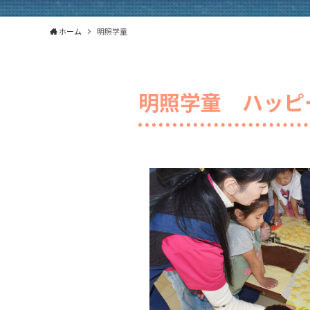
ホーム
明照学童
明照学童
ハッピ