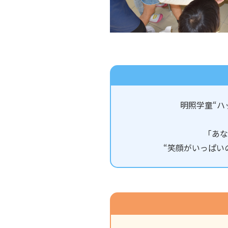
明照学童“ハ
「あな
“笑顔がいっぱい